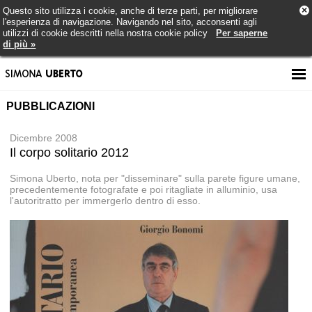
×
Questo sito utilizza i cookie, anche di terze parti, per migliorare
l'esperienza di navigazione. Navigando nel sito, acconsenti agli
utilizzi di cookie descritti nella nostra cookie policy
Per saperne
di più »
PUBBLICAZIONI
Dicembre 2008
Il corpo solitario 2012
Simona Uberto, nota per "disseminare" sulla parete figure umane,
precedentemente fotografate e poi ritagliate in alluminio, usa
l'autoritratto per immergerlo dentro di esso.